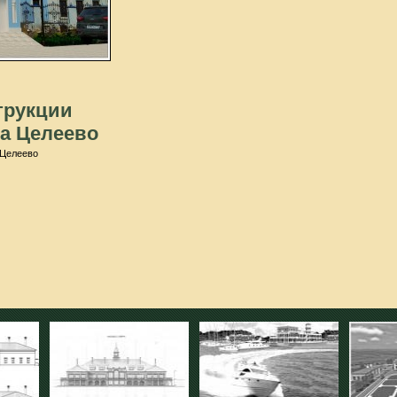
трукции
а Целеево
 Целеево