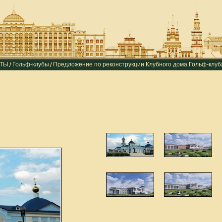
КТЫ
Гольф-клубы
Предложение по реконструкции Клубного дома Гольф-клу