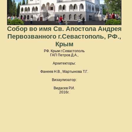
Собор во имя Св. Апостола Андрея
Первозванного г.Севастополь, РФ.,
Крым
РФ. Крым г.Севастополь
ГАП Петров Д.А.,
Архитекторы:
Фанеев Н.В., Мартынова Т.Г.
Визаулизатор:
Видасев Р.И.
2016г.